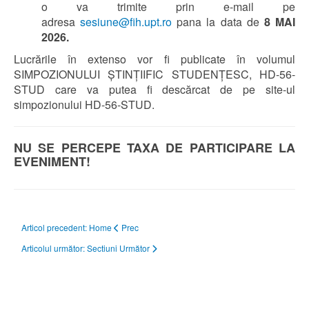
o va trimite prin e-mail pe
adresa
sesiune@fih.upt.ro
pana la data de
8 MAI
2026.
Lucrările în extenso vor fi publicate în volumul
SIMPOZIONULUI ȘTINȚIIFIC STUDENȚESC, HD-56-
STUD care va putea fi descărcat de pe site-ul
simpozionului HD-56-STUD.
NU SE PERCEPE TAXA DE PARTICIPARE LA
EVENIMENT
!
Articol precedent: Home
Prec
Articolul următor: Sectiuni
Următor