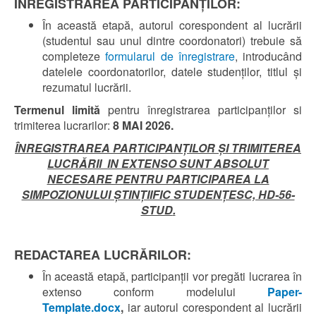
ÎNREGISTRAREA PARTICIPANȚILOR:
În această etapă, autorul corespondent al lucrării
(studentul sau unul dintre coordonatori) trebuie să
completeze
formularul de înregistrare
, introducând
datelele coordonatorilor, datele studenţilor, titlul şi
rezumatul lucrării.
Termenul limită
pentru înregistrarea participanţilor si
trimiterea lucrarilor:
8 MAI 2026.
ÎNREGISTRAREA PARTICIPANŢILOR ŞI TRIMITEREA
LUCRĂRII IN EXTENSO SUNT ABSOLUT
NECESARE PENTRU PARTICIPAREA LA
SIMPOZIONULUI ȘTINȚIIFIC STUDENȚESC, HD-56-
STUD
.
REDACTAREA LUCRĂRILOR:
În această etapă, participanţii vor pregăti lucrarea în
extenso conform modelului
Paper-
Template.docx
,
iar autorul corespondent al lucrării